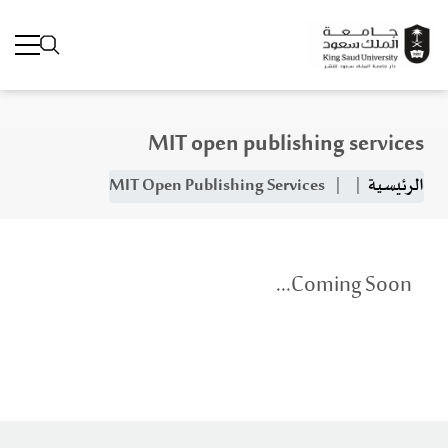
MIT open publishing services
Skip to main conten
Breadcrumb
MIT Open Publishing Services
الرئيسية
Coming Soon...