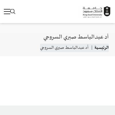
أد عبدالباسط صبري السروجي
جاوز إلى المحتوى الرئيسي
مسار التنقل
الرئيسية
أد عبدالباسط صبري السروجي