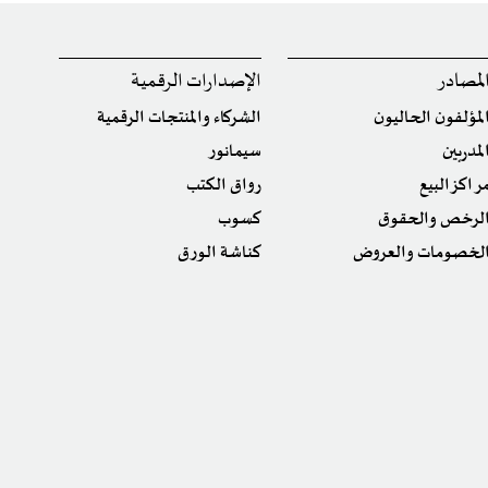
لمصادر
الإصدارات الرقمية
لمؤلفون الحاليون
الشركاء والمنتجات الرقمية
لمدربين
سيمانور
راكز البيع
رواق الكتب
لرخص والحقوق
كسوب
لخصومات والعروض
كناشة الورق