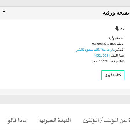
نسخة ورقية
27
نسخة ورقية
ردمك :
9789960557182
الناشر
دار جامعة الملك سعود للنشر
سنة النشر
2011
,
1432
340
صفحة
,
24*17 سم
, .
كناشة الورق
 عن المؤلف / المؤلفين
النبذة الصوتية
ماذا قالوا