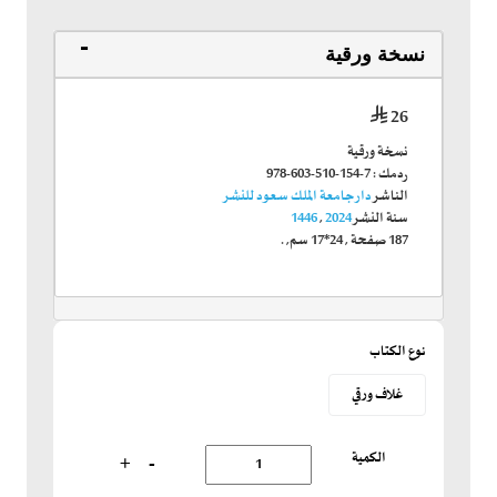
نسخة ورقية
26
نسخة ورقية
ردمك :
978-603-510-154-7
الناشر
دار جامعة الملك سعود للنشر
سنة النشر
2024
,
1446
187
صفحة
,
24*17 سم
, .
نوع الكتاب
غلاف ورقي
الكمية
+
-