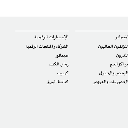
لمصادر
الإصدارات الرقمية
لمؤلفون الحاليون
الشركاء والمنتجات الرقمية
لمدربين
سيمانور
راكز البيع
رواق الكتب
لرخص والحقوق
كسوب
لخصومات والعروض
كناشة الورق