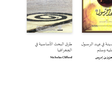
ينــة في عهــد الرســول
طرق البحث الأساسية في
عليـه وسلم
الجغرافيا
عزيز بن إدريس
Nicholas Clifford