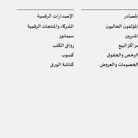
لمصادر
الإصدارات الرقمية
لمؤلفون الحاليون
الشركاء والمنتجات الرقمية
لمدربين
سيمانور
راكز البيع
رواق الكتب
لرخص والحقوق
كسوب
لخصومات والعروض
كناشة الورق