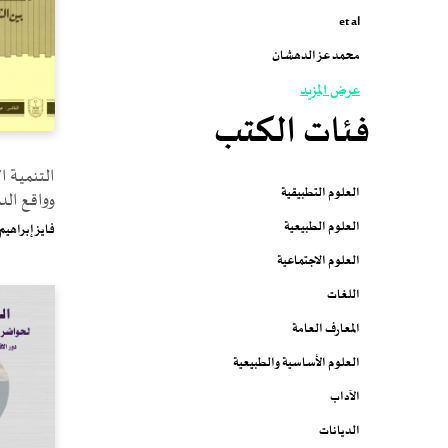
et al
محمد عز الدهشان
عرض المزيد
فئات الكتب
التنميـة ا
العلوم التطبيقية
وواقع الد
العلوم الطبيعية
فايز إبراهيم
العلوم الاجتماعية
اللغات
المعارف العامة
العلوم الأساسية والطبيعية
الآداب
الديانات