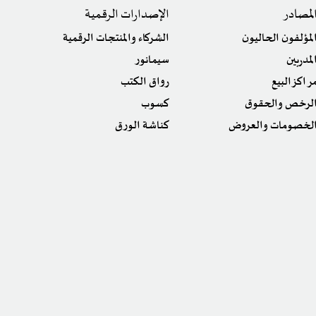
لمصادر
الإصدارات الرقمية
لمؤلفون الحاليون
الشركاء والمنتجات الرقمية
لمدربين
سيمانور
راكز البيع
رواق الكتب
لرخص والحقوق
كسوب
لخصومات والعروض
كناشة الورق