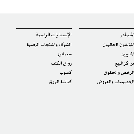
لمصادر
الإصدارات الرقمية
لمؤلفون الحاليون
الشركاء والمنتجات الرقمية
لمدربين
سيمانور
راكز البيع
رواق الكتب
لرخص والحقوق
كسوب
لخصومات والعروض
كناشة الورق