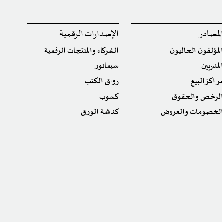
لمصادر
الإصدارات الرقمية
لمؤلفون الحاليون
الشركاء والمنتجات الرقمية
لمدربين
سيمانور
راكز البيع
رواق الكتب
لرخص والحقوق
كسوب
لخصومات والعروض
كناشة الورق