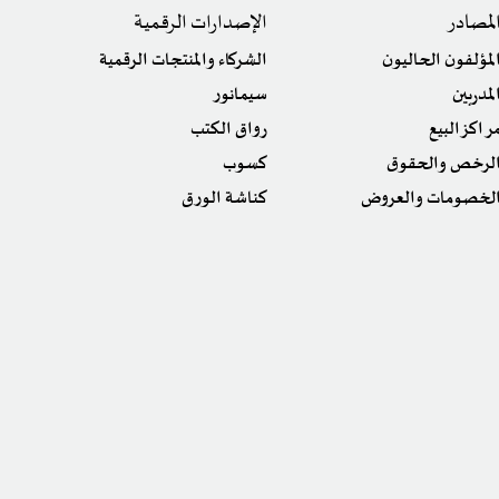
لمصادر
الإصدارات الرقمية
لمؤلفون الحاليون
الشركاء والمنتجات الرقمية
لمدربين
سيمانور
راكز البيع
رواق الكتب
لرخص والحقوق
كسوب
لخصومات والعروض
كناشة الورق