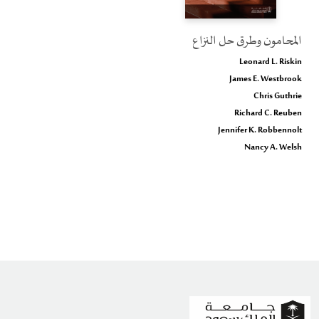
المحامون وطرق حل النزاع
Leonard L. Riskin
James E. Westbrook
Chris Guthrie
Richard C. Reuben
Jennifer K. Robbennolt
Nancy A. Welsh