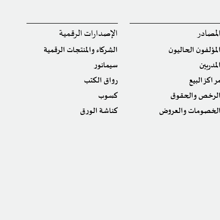
لمصادر
الإصدارات الرقمية
لمؤلفون الحاليون
الشركاء والمنتجات الرقمية
لمدربين
سيمانور
راكز البيع
رواق الكتب
لرخص والحقوق
كسوب
لخصومات والعروض
كناشة الورق