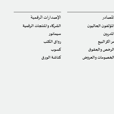
لمصادر
الإصدارات الرقمية
لمؤلفون الحاليون
الشركاء والمنتجات الرقمية
لمدربين
سيمانور
راكز البيع
رواق الكتب
لرخص والحقوق
كسوب
لخصومات والعروض
كناشة الورق