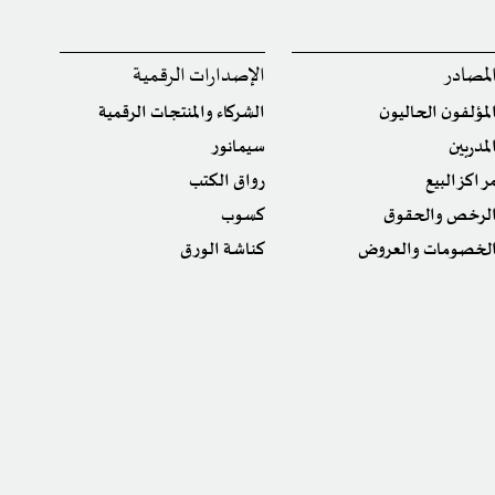
لمصادر
الإصدارات الرقمية
لمؤلفون الحاليون
الشركاء والمنتجات الرقمية
لمدربين
سيمانور
راكز البيع
رواق الكتب
لرخص والحقوق
كسوب
لخصومات والعروض
كناشة الورق