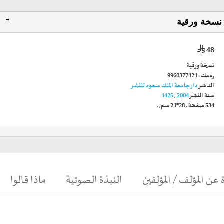
نسخة ورقية
48
نسخة ورقية
ردمك :
9960377121
الناشر
دار جامعة الملك سعود للنشر
سنة النشر
2004
,
1425
534
صفحة
,
28*21 سم
, .
 عن المؤلف / المؤلفين
النبذة الصوتية
ماذا قالوا