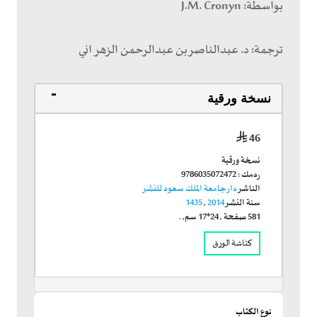
بواسطة:
J.M. Cronyn
ترجمة:
د. عبدالناصر بن عبدالرحمن الزهراني
نسخة ورقية
46
نسخة ورقية
ردمك :
9786035072472
الناشر
دار جامعة الملك سعود للنشر
سنة النشر
2014
,
1435
581
صفحة
,
24*17 سم
, .
كناشة الورق
نوع الكتاب