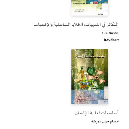
التكاثر في الثدييات: الخلايا التناسلية والإخصاب
C.R. Austin
R.V. Short
أساسيات تغذية الإنسان
عصام حسن عويضه