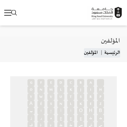
المؤلفين
جاوز إلى المحتوى الرئيسي
مسار التنقل
الرئيسية
المؤلفين
G
F
E
D
C
B
A
O
N
M
L
K
J
I
H
Y
W
V
U
T
S
R
P
А
É
S
N
L
K
E
Z
В
Н
О
آ
أ
إ
ا
ب
ت
ث
ج
ح
خ
د
ر
ز
س
ش
ص
ط
ظ
ع
غ
ف