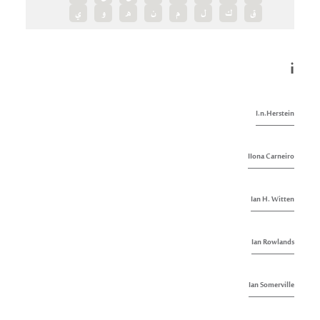
ق
ك
ل
م
ن
ه
و
ي
i
I.n.Herstein
IIona Carneiro
Ian H. Witten
Ian Rowlands
Ian Somerville