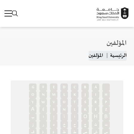
المؤلفين
جاوز إلى المحتوى الرئيسي
مسار التنقل
الرئيسية
المؤلفين
G
F
E
D
C
B
A
O
N
M
L
K
J
I
H
Y
W
V
U
T
S
R
P
А
É
S
N
L
K
E
Z
В
Н
О
آ
أ
إ
ا
ب
ت
ث
ج
ح
خ
د
ر
ز
س
ش
ص
ط
ظ
ع
غ
ف