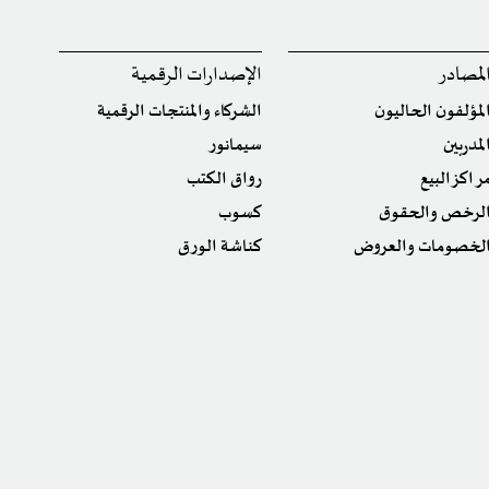
لمصادر
الإصدارات الرقمية
لمؤلفون الحاليون
الشركاء والمنتجات الرقمية
لمدربين
سيمانور
راكز البيع
رواق الكتب
لرخص والحقوق
كسوب
لخصومات والعروض
كناشة الورق