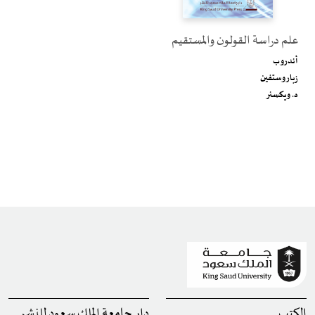
علم دراسة القولون والمستقيم
أندرو ب
زبار وستفين
د. ويكسنر
الكتب
دار جامعة الملك سعود للنشر