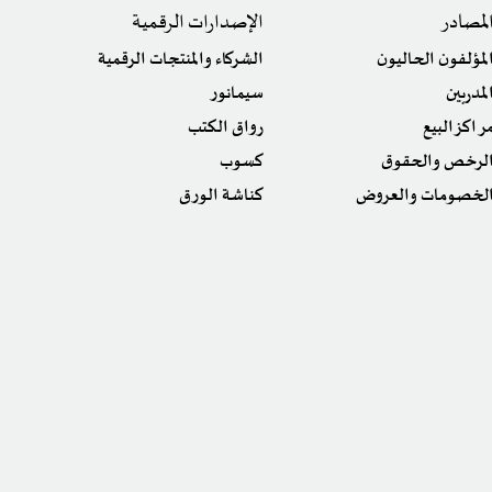
لمصادر
الإصدارات الرقمية
لمؤلفون الحاليون
الشركاء والمنتجات الرقمية
لمدربين
سيمانور
راكز البيع
رواق الكتب
لرخص والحقوق
كسوب
لخصومات والعروض
كناشة الورق