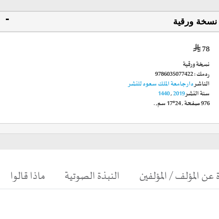
نسخة ورقية
78
نسخة ورقية
ردمك :
9786035077422
الناشر
دار جامعة الملك سعود للنشر
سنة النشر
2019
,
1440
976
صفحة
,
24*17 سم
, .
 عن المؤلف / المؤلفين
النبذة الصوتية
ماذا قالوا