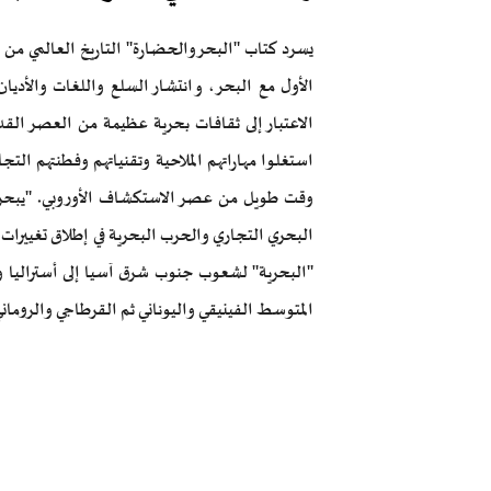
يسرد كتاب "البحر والحضارة" التاريخ العالمي من
الأول مع البحر، وانتشار السلع واللغات والأديان 
الاعتبار إلى ثقافات بحرية عظيمة من العصر الق
استغلوا مهاراتهم الملاحية وتقنياتهم وفطنتهم الت
وقت طويل من عصر الاستكشاف الأوروبي. "يبحر" 
البحري التجاري والحرب البحرية في إطلاق تغييرات
"البحرية" لشعوب جنوب شرق آسيا إلى أستراليا وج
المتوسط الفينيقي واليوناني ثم القرطاجي والروماني