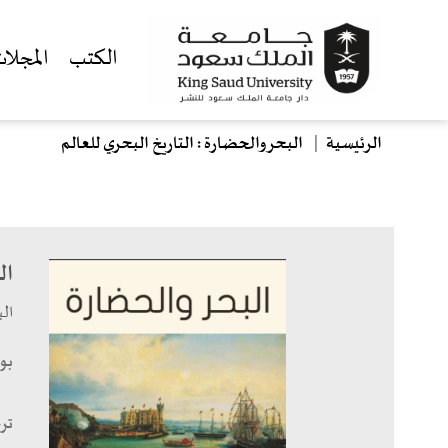
الكتب
المجلا
مسار التنقل
جاوز إلى المحتوى الرئيسي
الرئيسية
البحر والحضارة : التاريخ البحري للعالم
ال
الب
بو
تر