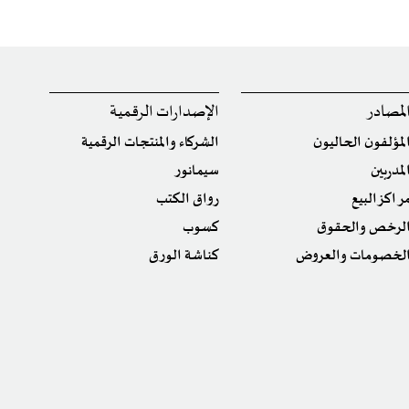
لمصادر
الإصدارات الرقمية
لمؤلفون الحاليون
الشركاء والمنتجات الرقمية
لمدربين
سيمانور
راكز البيع
رواق الكتب
لرخص والحقوق
كسوب
لخصومات والعروض
كناشة الورق