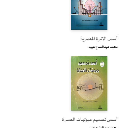
أسس الإنارة المعمارية
محمد عبدالفتاح عبيد
أســس تصميـم صوتيـــات العمـــارة